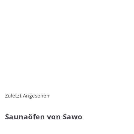
Huum Hive Wood 17
from
€1.319
00
Zuletzt Angesehen
Saunaöfen von Sawo