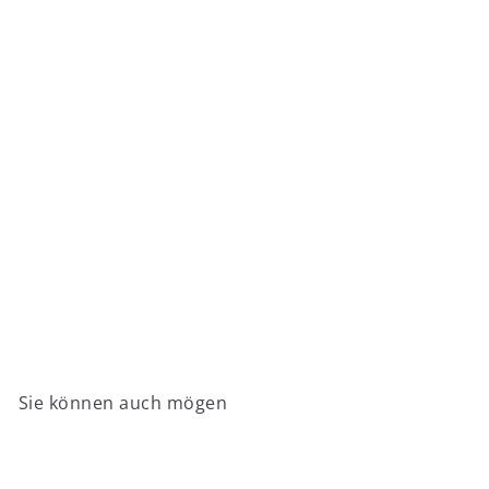
Huum Hive Wood 17
from
€1.319
00
Sie können auch mögen
In den Einkaufswagen legen