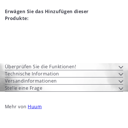
Erwägen Sie das Hinzufügen dieser
Produkte:
In den Einkaufswagen legen
Huum Hive Wood 17
from
€1.319
00
Überprüfen Sie die Funktionen!
Technische Information
Versandinformationen
Stelle eine Frage
Mehr von
Huum
In den Einkaufswagen legen