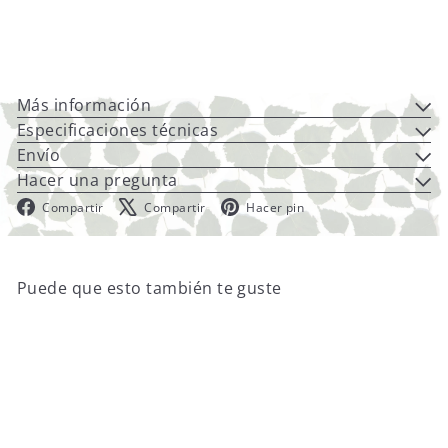
Huum Hive Wood Floorplate S
€186
00
Más información
Especificaciones técnicas
Envío
Hacer una pregunta
Facebook
X
Pinterest
Compartir
Compartir
Hacer pin
Puede que esto también te guste
Agregar al carrito