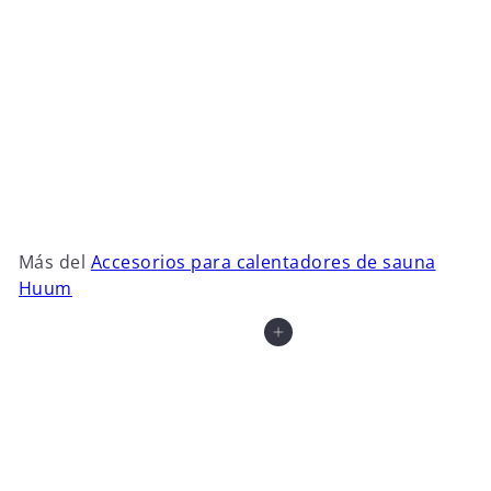
Huum Hive Wood
Floorplate S
€186
00
Más del
Accesorios para calentadores de sauna
Huum
Agregar al carrito