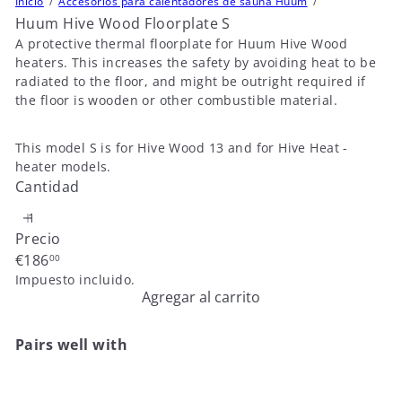
Inicio
Accesorios para calentadores de sauna Huum
Huum Hive Wood Floorplate S
A protective thermal floorplate for Huum Hive Wood
heaters. This increases the safety by avoiding heat to be
radiated to the floor, and might be outright required if
the floor is wooden or other combustible material.
This model S is for Hive Wood 13 and for Hive Heat -
heater models.
Cantidad
Precio
Precio
€186
00
habitual
Impuesto incluido.
Agregar al carrito
Pairs well with
Agregar al carr