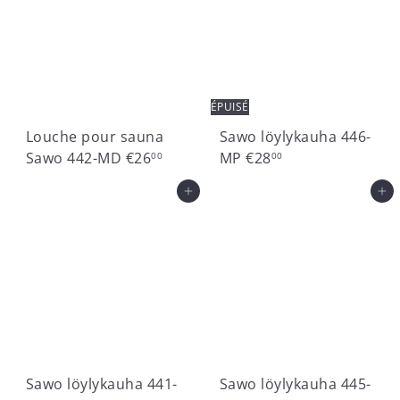
ÉPUISÉ
Louche pour sauna
Sawo löylykauha 446-
Sawo 442-MD
€26
MP
€28
00
00
Ajouter au panier
Ajouter au panier
Sawo löylykauha 441-
Sawo löylykauha 445-