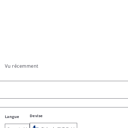
Mittari 281-THRX
€32
00
Vu récemment
Devise
Langue