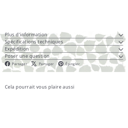
Ajouter au pani
Mittari 281-THRX
€32
00
Plus d'information
Spécifications techniques
Expédition
Poser une question
Facebook
X
Pinterest
Partager
Partager
Épingler
Cela pourrait vous plaire aussi
Ajouter au panier