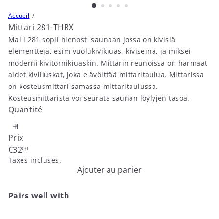
Accueil
Mittari 281-THRX
Malli 281 sopii hienosti saunaan jossa on kivisiä
elementtejä, esim vuolukivikiuas, kiviseinä, ja miksei
moderni kivitornikiuaskin. Mittarin reunoissa on harmaat
aidot kiviliuskat, joka elävöittää mittaritaulua. Mittarissa
on kosteusmittari samassa mittaritaulussa.
Kosteusmittarista voi seurata saunan löylyjen tasoa.
Quantité
Prix
Prix
€32
00
régulier
Taxes incluses.
Ajouter au panier
Pairs well with