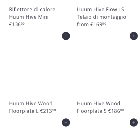
Riflettore di calore
Huum Hive Flow LS
Huum Hive Mini
Telaio di montaggio
€136
from
€169
00
00
Aggiungi al carrello
Aggiungi al carrello
Huum Hive Wood
Huum Hive Wood
Floorplate L
€213
Floorplate S
€186
00
00
Aggiungi al carrello
Aggiungi al carrello