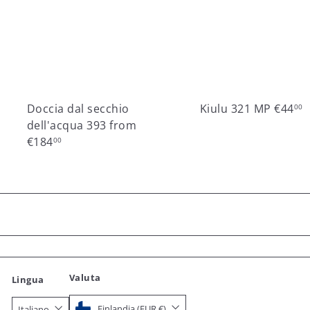
Doccia dal secchio
Kiulu 321 MP
€44
00
dell'acqua 393
from
€184
00
Valuta
Lingua
Finlandia (EUR €)
Italiano