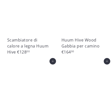
Scambiatore di
Huum Hive Wood
calore a legna Huum
Gabbia per camino
Hive
€128
€164
00
00
Aggiungi al carrello
Aggiungi al carrello