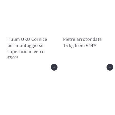
Huum UKU Cornice
Pietre arrotondate
per montaggio su
15 kg
from
€44
00
superficie in vetro
€50
00
Aggiungi al carrello
Aggiungi al carrello